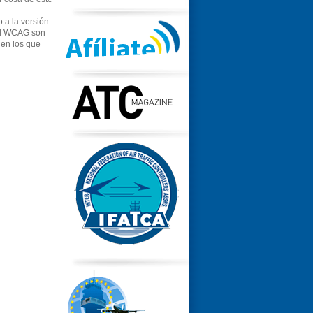
 a la versión
el WCAG son
en los que