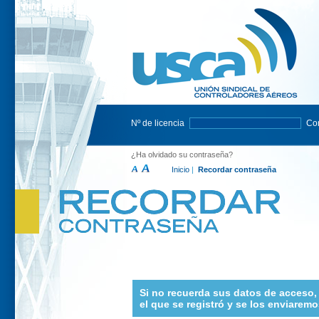
Nº de licencia
Co
¿Ha olvidado su contraseña?
Inicio
|
Recordar contraseña
Si no recuerda sus datos de acceso, 
el que se registró y se los enviaremo